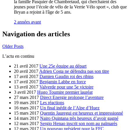
la famille Pasquier de Chambretaud, qui cherchaient des
jeunes pour l’école de vélo de la Verrie Vélo sport », club que
Bryan a rejoint à l'âge de 5 ans.
2 années avant
Navigation des articles
Older Posts
L’actu en continu
21 avril 2017
Une 25e équipe au départ
20 avril 2017
Adrien Costa ne défendra pas son titre
17 avril 2017
Damien Gaudin roi des ribins
17 avril 2017
Benjamin Labbe en force
13 avril 2017
Valverde pour une 5e victoire
3 avril 2017
Hugo Toumire premier lauréat
27 mars 2017
Direct Energie prolonge l’aventure
19 mars 2017
Les réactions
16 mars 2017
Un final inédit de l’Alpe d’Huez
15 mars 2017
Quentin Jauregui est heureux et impressionné
14 mars 2017
Nairo Quintana très heureux d’avoir gagné
12 mars 2017
Sergio Henao inscrit son nom au palmarès
12 mars 2017
Un nouveau président pour la FFC