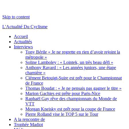
Skip to content
L'Actualité Du Cyclisme
Accueil
Actualités
Interviews
Tony Bérile « Je ne regrette en rien d’avoir rejoint la
métropole »
Soline Lamboley : « Lointek, un très beau défi »
Anthony Ravard : « Les années juniors, une étape
charnière »
Clément Betouigt-Suire est prêt pour le Championnat
de France
Thomas Boudat : « Je ne pensais pas gagner le titre »
Marion Gachies est prête pour Paris-Nice
Raphaël Gay rêve des championnats du Monde de
VTT
Morgan Kneisky est prêt pour la coupe de France
Pierre Rolland vise le TOP 5 sur le Tour
A la rencontre de
Trophée Madiot