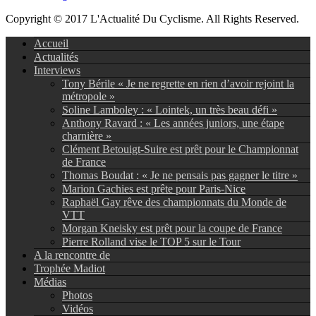
Copyright © 2017 L'Actualité Du Cyclisme. All Rights Reserved.
Accueil
Actualités
Interviews
Tony Bérile « Je ne regrette en rien d’avoir rejoint la
métropole »
Soline Lamboley : « Lointek, un très beau défi »
Anthony Ravard : « Les années juniors, une étape
charnière »
Clément Betouigt-Suire est prêt pour le Championnat
de France
Thomas Boudat : « Je ne pensais pas gagner le titre »
Marion Gachies est prête pour Paris-Nice
Raphaël Gay rêve des championnats du Monde de
VTT
Morgan Kneisky est prêt pour la coupe de France
Pierre Rolland vise le TOP 5 sur le Tour
A la rencontre de
Trophée Madiot
Médias
Photos
Vidéos