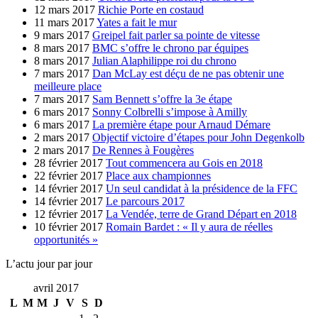
12 mars 2017
Richie Porte en costaud
11 mars 2017
Yates a fait le mur
9 mars 2017
Greipel fait parler sa pointe de vitesse
8 mars 2017
BMC s’offre le chrono par équipes
8 mars 2017
Julian Alaphilippe roi du chrono
7 mars 2017
Dan McLay est déçu de ne pas obtenir une
meilleure place
7 mars 2017
Sam Bennett s’offre la 3e étape
6 mars 2017
Sonny Colbrelli s’impose à Amilly
6 mars 2017
La première étape pour Arnaud Démare
2 mars 2017
Objectif victoire d’étapes pour John Degenkolb
2 mars 2017
De Rennes à Fougères
28 février 2017
Tout commencera au Gois en 2018
22 février 2017
Place aux championnes
14 février 2017
Un seul candidat à la présidence de la FFC
14 février 2017
Le parcours 2017
12 février 2017
La Vendée, terre de Grand Départ en 2018
10 février 2017
Romain Bardet : « Il y aura de réelles
opportunités »
L’actu jour par jour
avril 2017
L
M
M
J
V
S
D