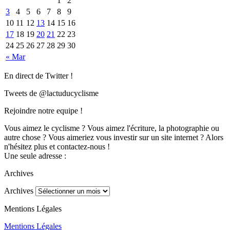
1
2
3
4
5
6
7
8
9
10
11
12
13
14
15
16
17
18
19
20
21
22
23
24
25
26
27
28
29
30
« Mar
En direct de Twitter !
Tweets de @lactuducyclisme
Rejoindre notre equipe !
Vous aimez le cyclisme ? Vous aimez l'écriture, la photographie ou
autre chose ? Vous aimeriez vous investir sur un site internet ? Alors
n'hésitez plus et contactez-nous !
Une seule adresse :
Archives
Archives
Mentions Légales
Mentions Légales