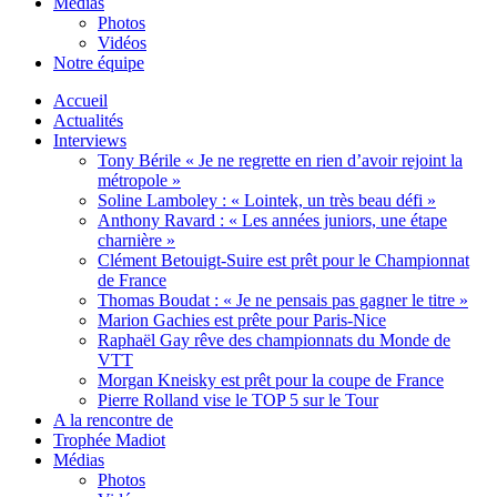
Médias
Photos
Vidéos
Notre équipe
Accueil
Actualités
Interviews
Tony Bérile « Je ne regrette en rien d’avoir rejoint la
métropole »
Soline Lamboley : « Lointek, un très beau défi »
Anthony Ravard : « Les années juniors, une étape
charnière »
Clément Betouigt-Suire est prêt pour le Championnat
de France
Thomas Boudat : « Je ne pensais pas gagner le titre »
Marion Gachies est prête pour Paris-Nice
Raphaël Gay rêve des championnats du Monde de
VTT
Morgan Kneisky est prêt pour la coupe de France
Pierre Rolland vise le TOP 5 sur le Tour
A la rencontre de
Trophée Madiot
Médias
Photos